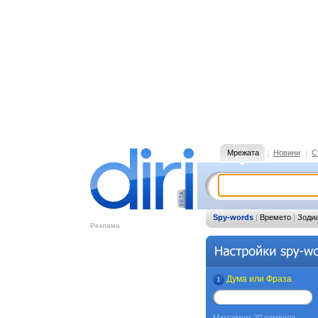
Мрежата
Новини
С
Spy-words
|
Времето
|
Зоди
Реклама
Дума или Фраза
Максимум 30 символа